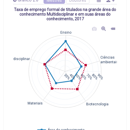
Gráfico 2.6
Mestres
Doutores
Taxa de emprego formal de titulados na grande área do
conhecimento Multidisciplinar e em suas áreas do
conhecimento, 2017
Ensino
Ciências
Interdisciplinar
ambientais
30%
40%
50%
60%
70%
80%
90%
Materiais
Biotecnologia