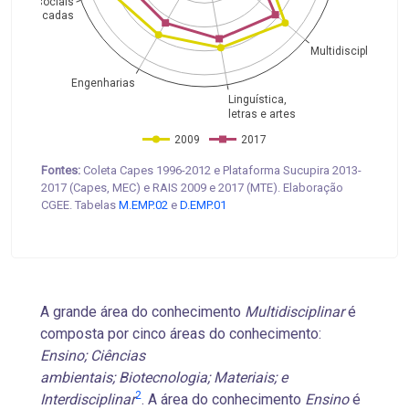
ências sociais
aplicadas
Multidisciplinar
Engenharias
Linguística,
letras e artes
2009
2017
Fontes:
Coleta Capes 1996-2012 e Plataforma Sucupira 2013-
2017 (Capes, MEC) e RAIS 2009 e 2017 (MTE). Elaboração
CGEE. Tabelas
M.EMP.02
e
D.EMP.01
A grande área do conhecimento
Multidisciplinar
é
composta por cinco áreas do conhecimento:
Ensino; Ciências
ambientais; Biotecnologia; Materiais; e
2
Interdisciplinar
. A área do conhecimento
Ensino
é