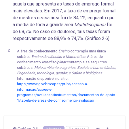
aquela que apresenta as taxas de emprego formal
mais elevadas. Em 2017, a taxa de emprego formal
de mestres nessa área foi de 84,1%, enquanto que
a média de toda a grande área
Multidisciplinar
foi
de 68,7%. No caso de doutores, tais taxas foram
respectivamente de 88,9% e 74,7%. (Gráfico 2.6)
2
A área de conhecimento
Ensino
contempla uma única
subárea
Ensino de ciências
e
Matemática.
A área de
conhecimento
Interdisciplinar
contempla as seguintes
subáreas:
Meio ambiente e agrárias
;
Sociais e humanidades;
Engenharia, tecnologia, gestão; e Saúde e biológicas
.
Informação disponível no sítio:
https://www.gov.br/capes/pt-br/acesso-a-
informacao/acoes-e-
programas/avaliacao/instrumentos/documentos-de-apoio-
1/tabela-de-areas-de-conhecimento-avaliacao