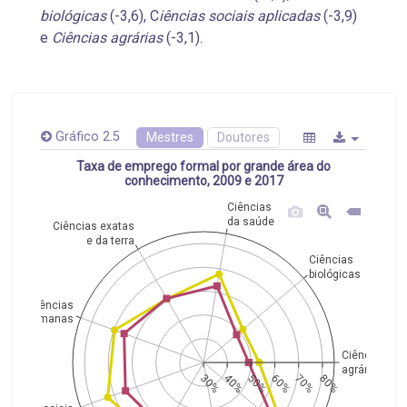
biológicas
(-3,6), C
iências sociais aplicadas
(-3,9)
e
Ciências agrárias
(-3,1).
Gráfico 2.5
Mestres
Doutores
Taxa de emprego formal por grande área do
conhecimento, 2009 e 2017
Ciências
da saúde
Ciências exatas
e da terra
Ciências
biológicas
Ciências
humanas
Ciências
agrárias
30%
40%
50%
60%
70%
80%