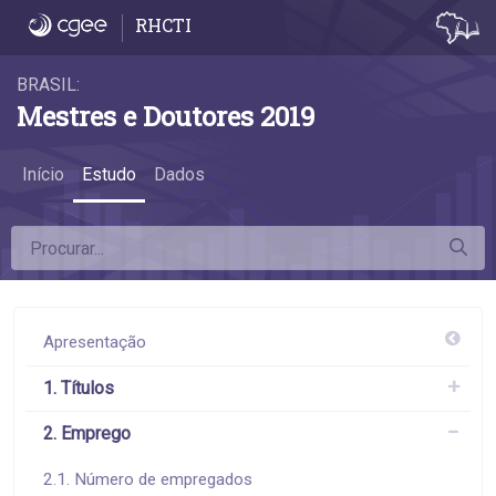
2.3 Emprego por áreas do conhecimento - 
RHCTI
BRASIL:
Mestres e Doutores 2019
Início
Estudo
Dados
Apresentação
1. Títulos
2. Emprego
2.1. Número de empregados