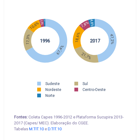
4,8%
1,3%
3,3%
7,8%
10,6%
18,6%
47,2%
17,3%
1996
2017
67,4%
21,7%
Sudeste
Sul
Nordeste
Centro-Oeste
Norte
Fontes:
Coleta Capes 1996-2012 e Plataforma Sucupira 2013-
2017 (Capes/ MEC). Elaboração do CGEE.
Tabelas
M.TIT.10
e
D.TIT.10