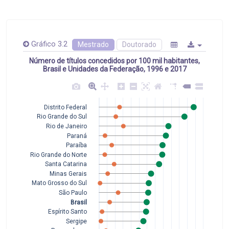
Gráfico 3.2
Mestrado
Doutorado
Número de títulos concedidos por 100 mil habitantes,
Brasil e Unidades da Federação, 1996 e 2017
Distrito Federal
Rio Grande do Sul
Rio de Janeiro
Paraná
Paraíba
Rio Grande do Norte
Santa Catarina
Minas Gerais
Mato Grosso do Sul
São Paulo
Brasil
Espírito Santo
Sergipe