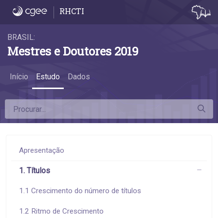
3.1 Desconcentração da pós-graduação - 3.
RHCTI
BRASIL:
Mestres e Doutores 2019
Início
Estudo
Dados
Apresentação
1. Títulos
1.1 Crescimento do número de títulos
1.2 Ritmo de Crescimento