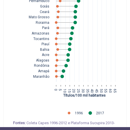
Pernambuco
Goiás
Ceará
Mato Grosso
Roraima
Pará
Amazonas
Tocantins
Piauí
Bahia
Acre
Alagoas
Rondônia
Amapá
Maranhão
0
5
10
15
20
25
30
35
40
45
50
55
60
65
Títulos/100 mil habitantes
1996
2017
Fontes:
Coleta Capes 1996-2012 e Plataforma Sucupira 2013-
2017 (Capes/ MEC); IBGE