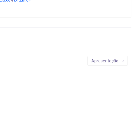
EM.08
e
D.REM.04
.
Apresentação