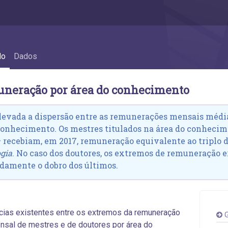
o - 6.5 Remuneração por área do conhecim
do
Dados
uneração por área do conhecimento
levada a dispersão entre as remunerações mensais médias
conhecimento. Os mestres titulados na área do conhec
 recebiam, em 2017, remuneração equivalente ao triplo 
ogia
. No caso dos doutores, os extremos de remuneração 
amente o dobro dos últimos.
cias existentes entre os extremos da remuneração
G
sal de mestres e de doutores por área do