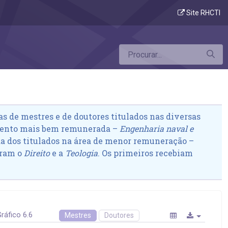
ento
Site RHCTI
 de mestres e de doutores titulados nas diversas
imento mais bem remunerada –
Engenharia naval e
da dos titulados na área de menor remuneração –
eram o
Direito
e a
Teologia
. Os primeiros recebiam
ráfico 6.6
Mestres
Doutores