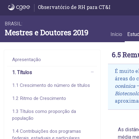
6.5 Remuneração por área do conheciment
Observatório de RH para CT&I
BRASIL:
Mestres e Doutores 2019
Início
Estu
6.5 Rem
Apresentação
É muito e
1. Títulos
áreas do 
1.1 Crescimento do número de títulos
oceânica
–
Biotecnol
1.2 Ritmo de Crescimento
aproximad
1.3 Títulos como proporção da
população
As distân
1.4 Contribuições dos programas
média men
federais, estaduais e particulares