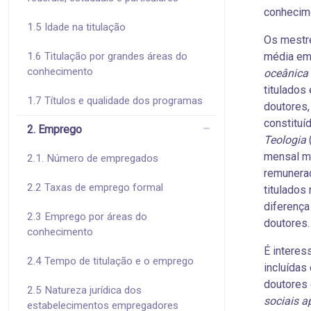
conhecime
1.5 Idade na titulação
Os mestr
1.6 Titulação por grandes áreas do
média em
conhecimento
oceânica
titulado
1.7 Títulos e qualidade dos programas
doutores
constituí
2. Emprego
Teologia
mensal mé
2.1. Número de empregados
remuneraç
2.2 Taxas de emprego formal
titulados
diferença
2.3 Emprego por áreas do
doutores.
conhecimento
É interes
2.4 Tempo de titulação e o emprego
incluídas
doutores 
2.5 Natureza jurídica dos
sociais a
estabelecimentos empregadores