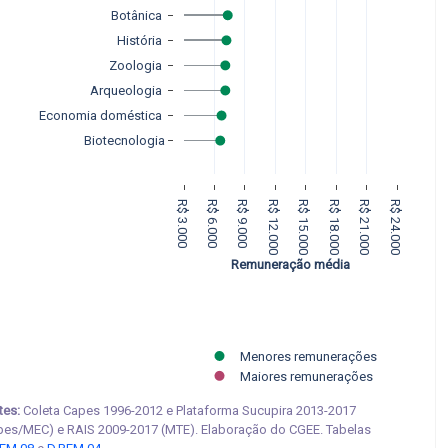
Botânica 
História 
Zoologia 
Arqueologia 
Economia doméstica 
Biotecnologia
R$ 3.000
R$ 6.000
R$ 9.000
R$ 12.000
R$ 15.000
R$ 18.000
R$ 21.000
R$ 24.000
Remuneração média
Menores remunerações
Maiores remunerações
tes:
Coleta Capes 1996-2012 e Plataforma Sucupira 2013-2017
pes/MEC) e RAIS 2009-2017 (MTE). Elaboração do CGEE. Tabelas