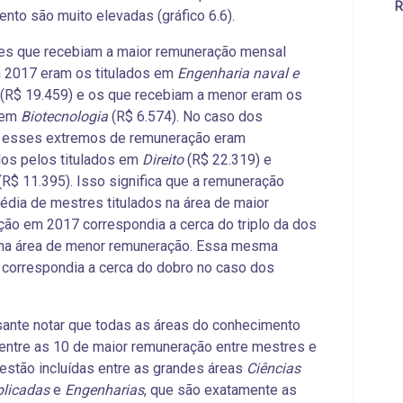
R
nto são muito elevadas (gráfico 6.6).
es que recebiam a maior remuneração mensal
 2017 eram os titulados em
Engenharia naval e
(R$ 19.459) e os que recebiam a menor eram os
s em
Biotecnologia
(R$ 6.574). No caso dos
, esses extremos de remuneração eram
dos pelos titulados em
Direito
(R$ 22.319) e
(R$ 11.395). Isso significa que a remuneração
dia de mestres titulados na área de maior
ão em 2017 correspondia a cerca do triplo da dos
 na área de menor remuneração. Essa mesma
 correspondia a cerca do dobro no caso dos
sante notar que todas as áreas do conhecimento
 entre as 10 de maior remuneração entre mestres e
estão incluídas entre as grandes áreas
Ciências
plicadas
e
Engenharias
, que são exatamente as