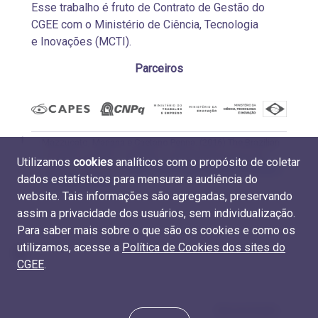
Esse trabalho é fruto de Contrato de Gestão do
CGEE com o Ministério de Ciência, Tecnologia
e Inovações (MCTI).
Parceiros
1
Mazzucato, Mariana e Caetano Penna. (2016) The Brazilian
Innovation System: A Mission-Oriented Policy Proposal,
Utilizamos
cookies
analíticos com o propósito de coletar
Brasília: CGEE, p. 56.
https://www.cgee.org.br/the-brazilian-
dados estatísticos para mensurar a audiência do
innovation-system
website. Tais informações são agregadas, preservando
assim a privacidade dos usuários, sem individualização.
Para saber mais sobre o que são os cookies e como os
utilizamos, acesse a
Política de Cookies dos sites do
CGEE
.
Apresentação