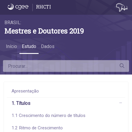
1.1 Crescimento do número de títulos - 1.1
RHCTI
BRASIL:
Mestres e Doutores 2019
Início
Estudo
Dados
Apresentação
1. Títulos
1.1 Crescimento do número de títulos
1.2 Ritmo de Crescimento