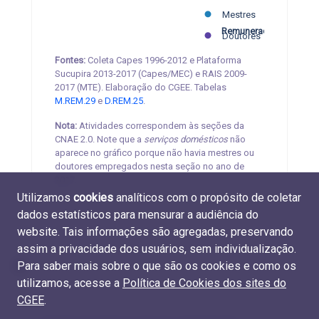
R$ 5.000
R$ 10.000
R$ 15.000
R$ 20.000
R$ 25.000
Mestres
Remuneração média
Doutores
Fontes:
Coleta Capes 1996-2012 e Plataforma
Sucupira 2013-2017 (Capes/MEC) e RAIS 2009-
2017 (MTE). Elaboração do CGEE. Tabelas
M.REM.29
e
D.REM.25
.
Nota:
Atividades correspondem às seções da
CNAE 2.0. Note que a
serviços domésticos
não
aparece no gráfico porque não havia mestres ou
doutores empregados nesta seção no ano de
2017.
Utilizamos
cookies
analíticos com o propósito de coletar
dados estatísticos para mensurar a audiência do
website. Tais informações são agregadas, preservando
assim a privacidade dos usuários, sem individualização.
Para saber mais sobre o que são os cookies e como os
utilizamos, acesse a
Política de Cookies dos sites do
CGEE
.