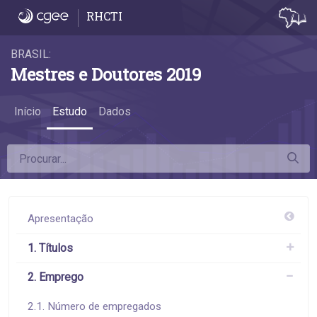
2.2 Taxas de emprego formal - 2.2 Taxas 
RHCTI
BRASIL:
Mestres e Doutores 2019
Início
Estudo
Dados
Apresentação
1. Títulos
2. Emprego
2.1. Número de empregados