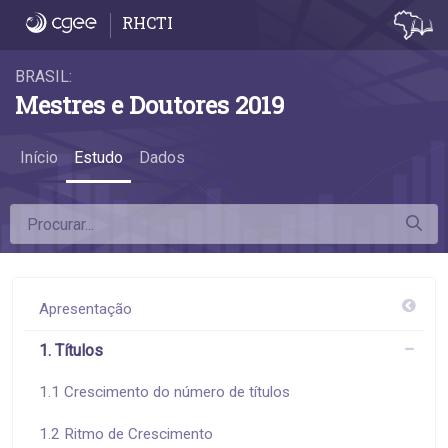
1.7 Títulos e qualidade dos programas - 1.
RHCTI
BRASIL:
Mestres e Doutores 2019
Início
Estudo
Dados
Apresentação
1. Títulos
1.1 Crescimento do número de títulos
1.2 Ritmo de Crescimento