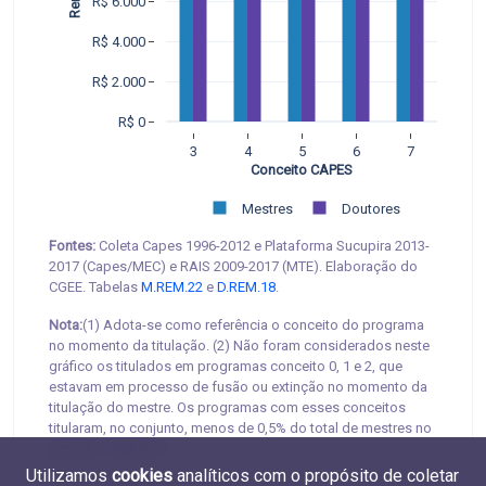
R$ 6.000
R$ 4.000
R$ 2.000
R$ 0
3
4
5
6
7
Conceito CAPES
Mestres
Doutores
Fontes:
Coleta Capes 1996-2012 e Plataforma Sucupira 2013-
2017 (Capes/MEC) e RAIS 2009-2017 (MTE). Elaboração do
CGEE. Tabelas
M.REM.22
e
D.REM.18
.
Nota:
(1) Adota-se como referência o conceito do programa
no momento da titulação. (2) Não foram considerados neste
gráfico os titulados em programas conceito 0, 1 e 2, que
estavam em processo de fusão ou extinção no momento da
titulação do mestre. Os programas com esses conceitos
titularam, no conjunto, menos de 0,5% do total de mestres no
período 1998-2017.
Utilizamos
cookies
analíticos com o propósito de coletar