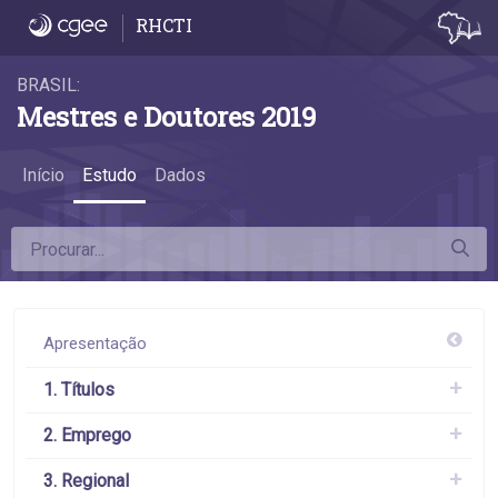
6.3 Remuneração por conceito do programa
RHCTI
BRASIL:
Mestres e Doutores 2019
Início
Estudo
Dados
Apresentação
1. Títulos
2. Emprego
3. Regional