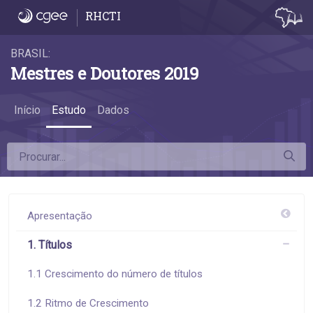
1.4 Contribuições dos programas federais, e
RHCTI
BRASIL:
Mestres e Doutores 2019
Início
Estudo
Dados
Apresentação
1. Títulos
1.1 Crescimento do número de títulos
1.2 Ritmo de Crescimento