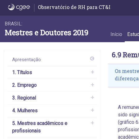
6.9 Remuneração de mestres acadêmicos e 
Observatório de RH para CT&I
BRASIL:
Mestres e Doutores 2019
Início
Estu
6.9 Rem
Apresentação
Os mestre
1. Títulos
diferença
2. Emprego
3. Regional
A remune
4. Mulheres
sido sign
(gráfico 
5. Mestres acadêmicos e
profissio
profissionais
acadêmico