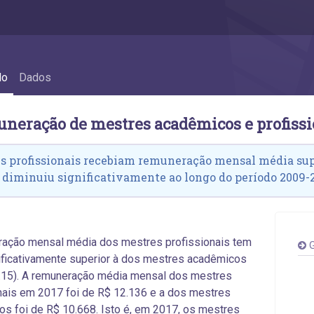
profissionais - 6.9 Remuneração de mestre
do
Dados
uneração de mestres acadêmicos e profissi
s profissionais recebiam remuneração mensal média sup
 diminuiu significativamente ao longo do período 2009-
ração mensal média dos mestres profissionais tem
G
ificativamente superior à dos mestres acadêmicos
6.15). A remuneração média mensal dos mestres
nais em 2017 foi de R$ 12.136 e a dos mestres
s foi de R$ 10.668. Isto é, em 2017, os mestres