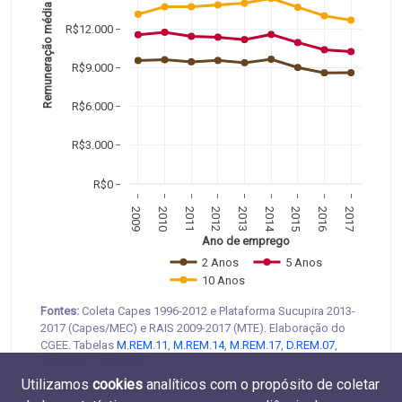
Remuneração média
R$12.000
R$9.000
R$6.000
R$3.000
R$0
2009
2010
2011
2012
2013
2014
2015
2016
2017
Ano de emprego
2 Anos
5 Anos
10 Anos
Fontes:
Coleta Capes 1996-2012 e Plataforma Sucupira 2013-
2017 (Capes/MEC) e RAIS 2009-2017 (MTE). Elaboração do
CGEE. Tabelas
M.REM.11
,
M.REM.14
,
M.REM.17
,
D.REM.07
,
D.REM.10
e
D.REM.13
.
Utilizamos
cookies
analíticos com o propósito de coletar