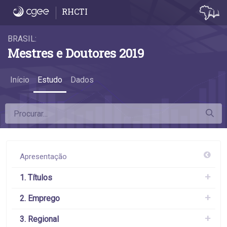
6.2 Remuneração 2, 5 e 10 anos após a titul
RHCTI
BRASIL:
Mestres e Doutores 2019
Início
Estudo
Dados
Apresentação
1. Títulos
2. Emprego
3. Regional