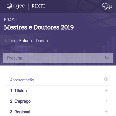
4.6 A remuneração das mulheres - 4.6 A 
RHCTI
BRASIL:
Mestres e Doutores 2019
Início
Estudo
Dados
Apresentação
1. Títulos
2. Emprego
3. Regional