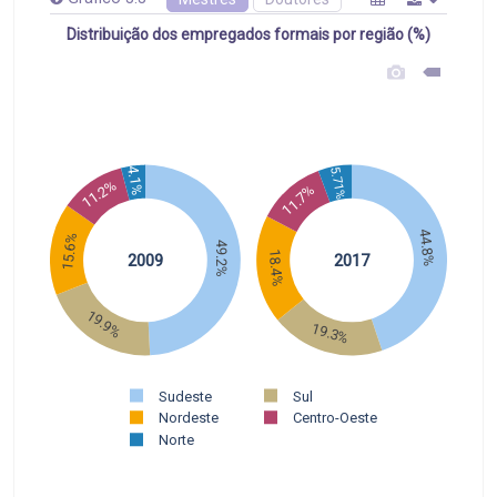
Distribuição dos empregados formais por região (%)
4.1%
5.71%
11.2%
11.7%
44.8%
15.6%
49.2%
18.4%
2009
2017
19.9%
19.3%
Sudeste
Sul
Nordeste
Centro-Oeste
Norte