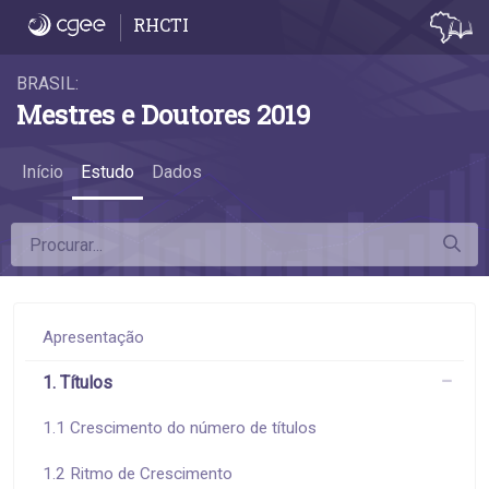
3.2 Desconcentração do emprego - 3.2 Des
RHCTI
BRASIL:
Mestres e Doutores 2019
Início
Estudo
Dados
Apresentação
1. Títulos
1.1 Crescimento do número de títulos
1.2 Ritmo de Crescimento