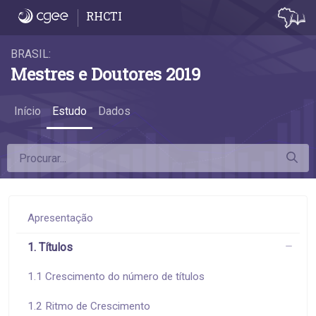
6.5 Remuneração por área do conheciment
RHCTI
BRASIL:
Mestres e Doutores 2019
Início
Estudo
Dados
Apresentação
1. Títulos
1.1 Crescimento do número de títulos
1.2 Ritmo de Crescimento