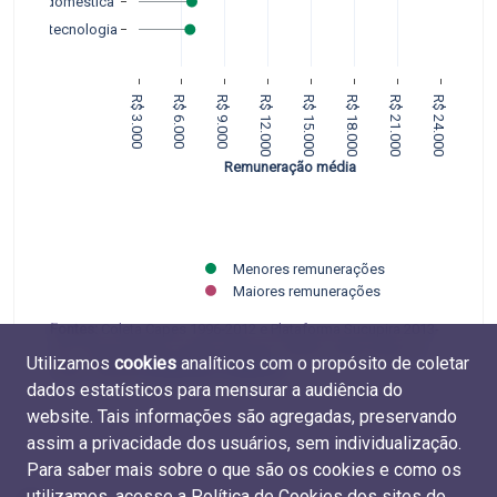
onomia doméstica 
Biotecnologia
R$ 3.000
R$ 6.000
R$ 9.000
R$ 12.000
R$ 15.000
R$ 18.000
R$ 21.000
R$ 24.000
Remuneração média
Menores remunerações
Maiores remunerações
Fontes:
Coleta Capes 1996-2012 e Plataforma Sucupira 2013-
2017 (Capes/MEC) e RAIS 2009-2017 (MTE). Elaboração do
Utilizamos
cookies
analíticos com o propósito de coletar
CGEE. Tabelas
M.REM.08
e
D.REM.04
.
dados estatísticos para mensurar a audiência do
website. Tais informações são agregadas, preservando
assim a privacidade dos usuários, sem individualização.
Para saber mais sobre o que são os cookies e como os
utilizamos, acesse a
Política de Cookies dos sites do