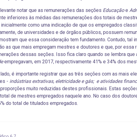
elevante notar que as remunerações das seções
Educação
e
Adm
nte inferiores às médias das remunerações dos totais de mestr
 inicialmente como uma indicação de que os empregados classi
amente, de universidades e de órgãos públicos, possuem remu
ostram que essa consideração tem fundamento. Contudo, tal ind
o as que mais empregam mestres e doutores e que, por essa r
nerações dessas seções. Isso fica claro quando se lembra que
de
empregavam, em 2017, respectivamente 41% e 34% dos mest
 lado, é importante registrar que as três seções com as mais 
res -
indústrias extrativas, eletricidade e gás; e atividades finan
proporções muito reduzidas destes profissionais. Estas seções
total de mestres empregados naquele ano. No caso dos doutores
5% do total de titulados empregados.
áfico 6.7