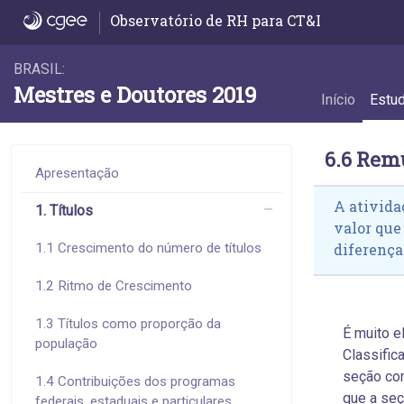
6.6 Remuneração por atividade econômica
Observatório de RH para CT&I
BRASIL:
Mestres e Doutores 2019
Início
Estu
6.6 Rem
Apresentação
A ativida
1. Títulos
valor que
1.1 Crescimento do número de títulos
diferença
1.2 Ritmo de Crescimento
1.3 Títulos como proporção da
É muito e
população
Classific
seção co
1.4 Contribuições dos programas
que a seç
federais, estaduais e particulares