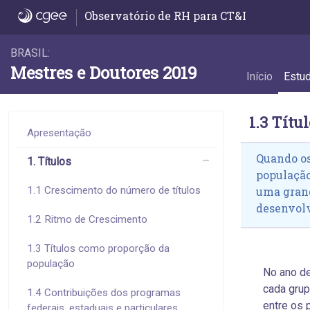
1.3 Títulos como proporção da população -
Observatório de RH para CT&I
BRASIL:
Mestres e Doutores 2019
Início
Estu
1.3 Títu
Apresentação
Quando os
1. Títulos
população
1.1 Crescimento do número de títulos
uma grand
desenvolv
1.2 Ritmo de Crescimento
1.3 Títulos como proporção da
população
No ano de
cada grup
1.4 Contribuições dos programas
entre os 
federais, estaduais e particulares