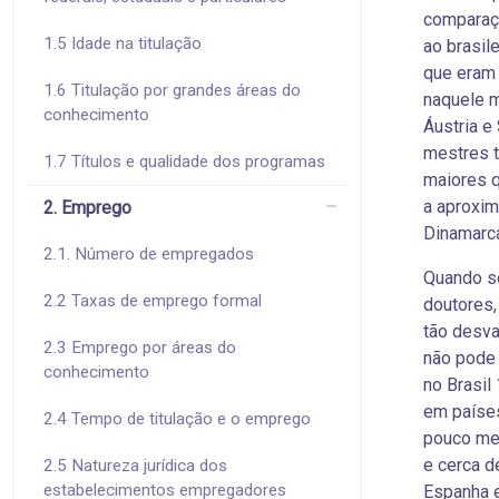
comparaç
1.5 Idade na titulação
ao brasil
que eram 
1.6 Titulação por grandes áreas do
naquele 
conhecimento
Áustria e
mestres 
1.7 Títulos e qualidade dos programas
maiores q
a aproxi
2. Emprego
Dinamarca
2.1. Número de empregados
Quando se
2.2 Taxas de emprego formal
doutores,
tão desv
2.3 Emprego por áreas do
não pode 
conhecimento
no Brasil
em países
2.4 Tempo de titulação e o emprego
pouco me
e cerca d
2.5 Natureza jurídica dos
estabelecimentos empregadores
Espanha e