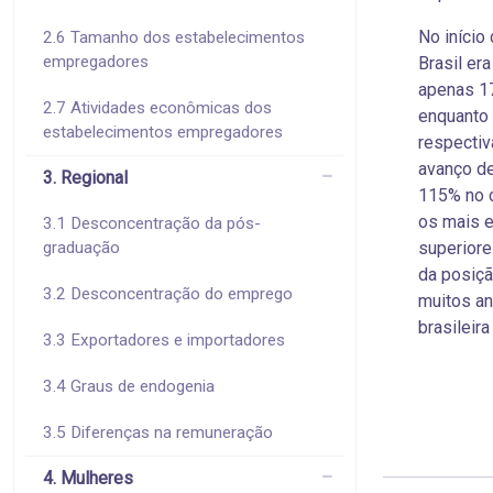
No início 
2.6 Tamanho dos estabelecimentos
empregadores
Brasil er
apenas 17
2.7 Atividades econômicas dos
enquanto 
estabelecimentos empregadores
respectiv
avanço de
3. Regional
115% no c
os mais e
3.1 Desconcentração da pós-
graduação
superiore
da posiçã
3.2 Desconcentração do emprego
muitos a
brasileir
3.3 Exportadores e importadores
3.4 Graus de endogenia
3.5 Diferenças na remuneração
4. Mulheres