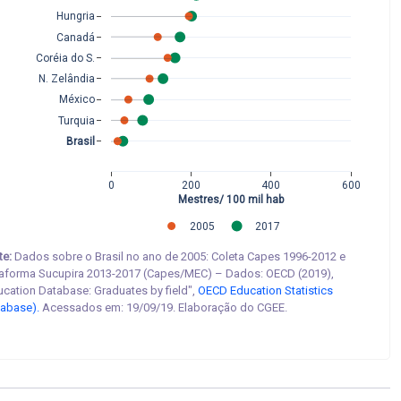
Hungria
Canadá
Coréia do S.
N. Zelândia
México
Turquia
Brasil
0
200
400
600
Mestres/ 100 mil hab
2005
2017
te:
Dados sobre o Brasil no ano de 2005: Coleta Capes 1996-2012 e
taforma Sucupira 2013-2017 (Capes/MEC) – Dados: OECD (2019),
ucation Database: Graduates by field",
OECD Education Statistics
tabase).
Acessados em: 19/09/19.
Elaboração do CGEE.