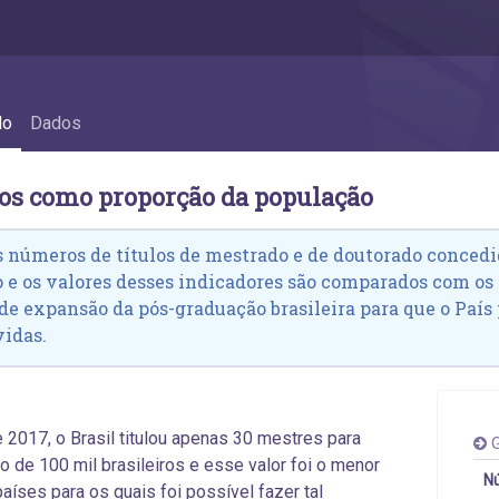
 1.3 Títulos como proporção da população
do
Dados
los como proporção da população
 números de títulos de mestrado e de doutorado concedi
 e os valores desses indicadores são comparados com os d
e expansão da pós-graduação brasileira para que o País
idas.
 2017, o Brasil titulou apenas 30 mestres para
G
o de 100 mil brasileiros e esse valor foi o menor
Nú
países para os quais foi possível fazer tal