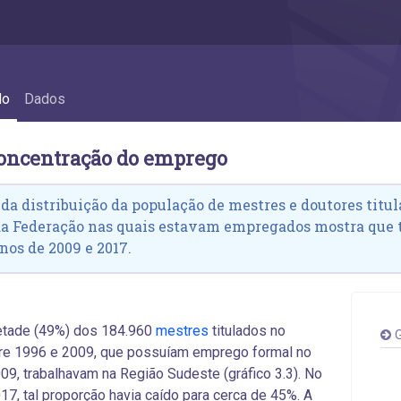
concentração do emprego
do
Dados
concentração do emprego
 da distribuição da população de mestres e doutores titula
da Federação nas quais estavam empregados mostra que
nos de 2009 e 2017.
tade (49%) dos 184.960
mestres
titulados no
G
tre 1996 e 2009, que possuíam emprego formal no
09, trabalhavam na Região Sudeste (gráfico 3.3). No
17, tal proporção havia caído para cerca de 45%. A