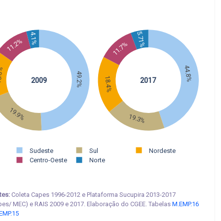
5.71%
4.1%
11.2%
11.7%
44.8%
.6%
49.2%
18.4%
2009
2017
19.9%
19.3%
Sudeste
Sul
Nordeste
Centro-Oeste
Norte
tes:
Coleta Capes 1996-2012 e Plataforma Sucupira 2013-2017
pes/ MEC) e RAIS 2009 e 2017. Elaboração do CGEE. Tabelas
M.EMP.16
EMP.15