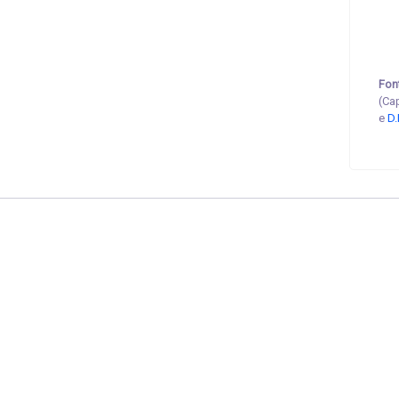
Fon
(Ca
e
D.