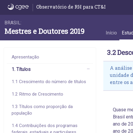
3.2 Desconcentração do emprego - 3.2 Des
Observatório de RH para CT&I
BRASIL:
Mestres e Doutores 2019
Início
Estu
3.2 Des
Apresentação
A análise
1. Títulos
unidade 
1.1 Crescimento do número de títulos
entre os a
1.2 Ritmo de Crescimento
1.3 Títulos como proporção da
Quase me
população
Brasil en
ano de 20
1.4 Contribuições dos programas
ano de 20
federais, estaduais e particulares