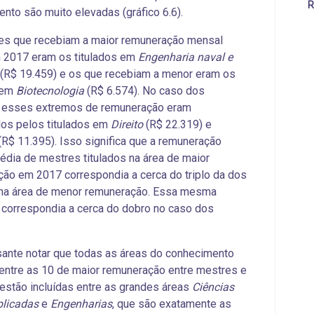
R
nto são muito elevadas (gráfico 6.6).
es que recebiam a maior remuneração mensal
 2017 eram os titulados em
Engenharia naval e
(R$ 19.459) e os que recebiam a menor eram os
s em
Biotecnologia
(R$ 6.574). No caso dos
, esses extremos de remuneração eram
dos pelos titulados em
Direito
(R$ 22.319) e
(R$ 11.395). Isso significa que a remuneração
dia de mestres titulados na área de maior
ão em 2017 correspondia a cerca do triplo da dos
 na área de menor remuneração. Essa mesma
 correspondia a cerca do dobro no caso dos
sante notar que todas as áreas do conhecimento
 entre as 10 de maior remuneração entre mestres e
estão incluídas entre as grandes áreas
Ciências
plicadas
e
Engenharias
, que são exatamente as