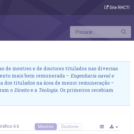
ento
Site RHCTI
 de mestres e de doutores titulados nas diversas
imento mais bem remunerada –
Engenharia naval e
da dos titulados na área de menor remuneração –
eram o
Direito
e a
Teologia
. Os primeiros recebiam
ráfico 6.6
Mestres
Doutores