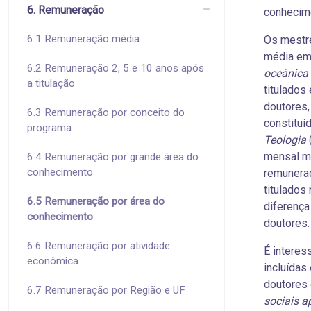
6. Remuneração
conhecime
6.1 Remuneração média
Os mestr
média em
6.2 Remuneração 2, 5 e 10 anos após
oceânica
a titulação
titulado
doutores
6.3 Remuneração por conceito do
constituí
programa
Teologia
mensal mé
6.4 Remuneração por grande área do
conhecimento
remuneraç
titulados
6.5 Remuneração por área do
diferença
conhecimento
doutores.
6.6 Remuneração por atividade
É interes
econômica
incluídas
doutores 
6.7 Remuneração por Região e UF
sociais a