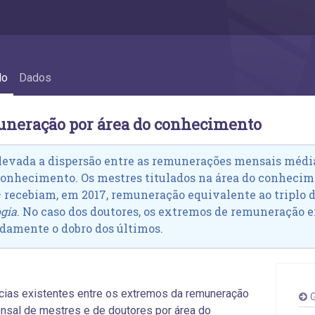
o - 6.5 Remuneração por área do conhecim
do
Dados
uneração por área do conhecimento
levada a dispersão entre as remunerações mensais médias
conhecimento. Os mestres titulados na área do conhec
 recebiam, em 2017, remuneração equivalente ao triplo 
ogia
. No caso dos doutores, os extremos de remuneração 
amente o dobro dos últimos.
cias existentes entre os extremos da remuneração
G
sal de mestres e de doutores por área do