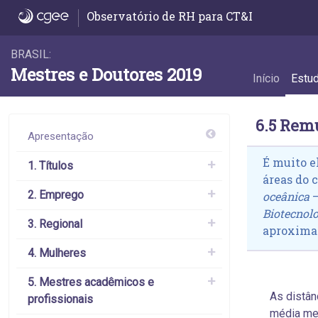
6.5 Remuneração por área do conheciment
Observatório de RH para CT&I
BRASIL:
Mestres e Doutores 2019
Início
Estu
6.5 Rem
Apresentação
É muito e
1. Títulos
áreas do 
2. Emprego
oceânica
–
Biotecnol
3. Regional
aproximad
4. Mulheres
5. Mestres acadêmicos e
As distân
profissionais
média men