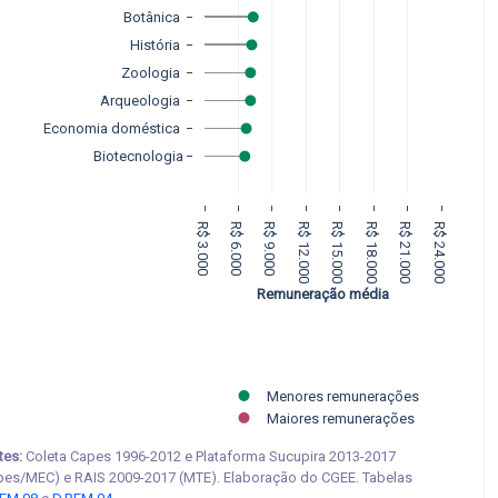
Botânica 
História 
Zoologia 
Arqueologia 
Economia doméstica 
Biotecnologia
R$ 3.000
R$ 6.000
R$ 9.000
R$ 12.000
R$ 15.000
R$ 18.000
R$ 21.000
R$ 24.000
Remuneração média
Menores remunerações
Maiores remunerações
tes:
Coleta Capes 1996-2012 e Plataforma Sucupira 2013-2017
pes/MEC) e RAIS 2009-2017 (MTE). Elaboração do CGEE. Tabelas