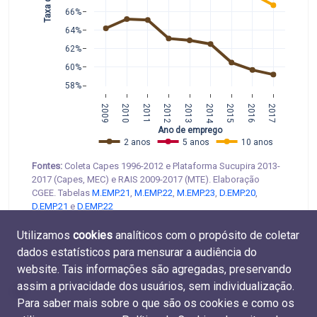
66%
64%
62%
60%
58%
2009
2010
2011
2012
2013
2014
2015
2016
2017
Ano de emprego
2 anos
5 anos
10 anos
Fontes:
Coleta Capes 1996-2012 e Plataforma Sucupira 2013-
2017 (Capes, MEC) e RAIS 2009-2017 (MTE). Elaboração
CGEE. Tabelas
M.EMP.21
,
M.EMP.22
,
M.EMP.23
,
D.EMP.20
,
D.EMP.21
e
D.EMP.22
Utilizamos
cookies
analíticos com o propósito de coletar
dados estatísticos para mensurar a audiência do
website. Tais informações são agregadas, preservando
assim a privacidade dos usuários, sem individualização.
Para saber mais sobre o que são os cookies e como os