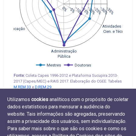
0%
−5%
−10%
−15%
−20%
−25%
−30%
−35%
Atividades Prof., 
Educação
 Cien. e Técnicas
Administração
Pública
Mestres
Doutoras
Fonte:
Coleta Capes 1996-2012 e Plataforma Sucupira 2013-
2017 (Capes/MEC) e RAIS 2017. Elaboração do CGEE. Tabelas
M.REM.33
e
D.REM.29
.
Utilizamos
cookies
analíticos com o propósito de coletar
dados estatísticos para mensurar a audiência do
website. Tais informações são agregadas, preservando
assim a privacidade dos usuários, sem individualização.
Para saber mais sobre o que são os cookies e como os
utilizamos, acesse a
Política de Cookies dos sites do