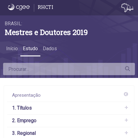
4.9 Diferença da remuneração das mulhere
RHCTI
BRASIL:
Mestres e Doutores 2019
Início
Estudo
Dados
Apresentação
1. Títulos
2. Emprego
3. Regional