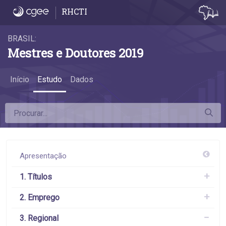
3.2 Desconcentração do emprego - 3.2 Des
RHCTI
BRASIL:
Mestres e Doutores 2019
Início
Estudo
Dados
Apresentação
1. Títulos
2. Emprego
3. Regional