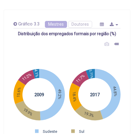
Gráfico 3.3
Mestres
Doutores
Distribuição dos empregados formais por região (%)
4.1%
5.71%
11.2%
11.7%
44.8%
15.6%
49.2%
18.4%
2009
2017
19.9%
19.3%
Sudeste
Sul