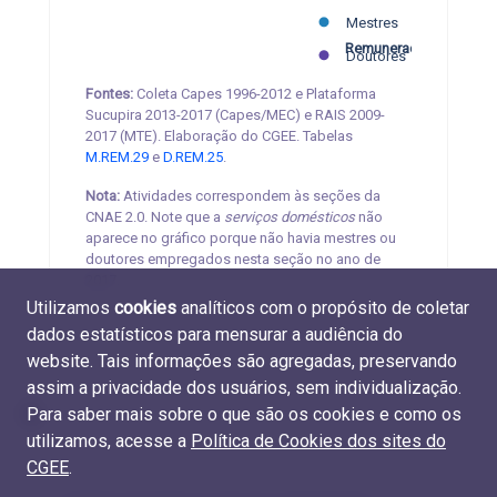
R$ 5.000
R$ 10.000
R$ 15.000
R$ 20.000
R$ 25.000
Mestres
Remuneração média
Doutores
Fontes:
Coleta Capes 1996-2012 e Plataforma
Sucupira 2013-2017 (Capes/MEC) e RAIS 2009-
2017 (MTE). Elaboração do CGEE. Tabelas
M.REM.29
e
D.REM.25
.
Nota:
Atividades correspondem às seções da
CNAE 2.0. Note que a
serviços domésticos
não
aparece no gráfico porque não havia mestres ou
doutores empregados nesta seção no ano de
2017.
Utilizamos
cookies
analíticos com o propósito de coletar
dados estatísticos para mensurar a audiência do
website. Tais informações são agregadas, preservando
assim a privacidade dos usuários, sem individualização.
Para saber mais sobre o que são os cookies e como os
utilizamos, acesse a
Política de Cookies dos sites do
CGEE
.