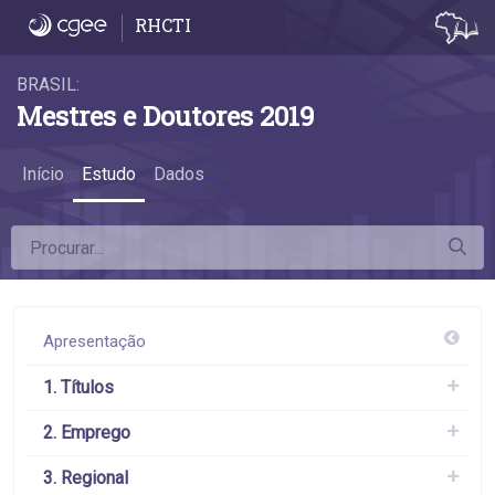
4.3 Formação das mulheres por áreas do 
RHCTI
BRASIL:
Mestres e Doutores 2019
Início
Estudo
Dados
Apresentação
1. Títulos
2. Emprego
3. Regional