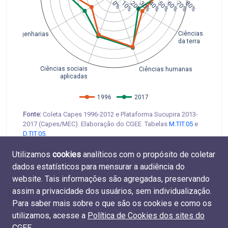
0%
10%
20%
30%
40%
50%
60%
70%
80%
Ciências exatas 
Engenharias
da terra
Ciências sociais
Ciências humanas
aplicadas
1996
2017
Fonte:
Coleta Capes 1996-2012 e Plataforma Sucupira 2013-
2017 (Capes/MEC). Elaboração do CGEE. Tabelas
M.TIT.05
e
D.TIT.05
.
Utilizamos
cookies
analíticos com o propósito de coletar
dados estatísticos para mensurar a audiência do
website. Tais informações são agregadas, preservando
assim a privacidade dos usuários, sem individualização.
Para saber mais sobre o que são os cookies e como os
utilizamos, acesse a
Política de Cookies dos sites do
CGEE
.