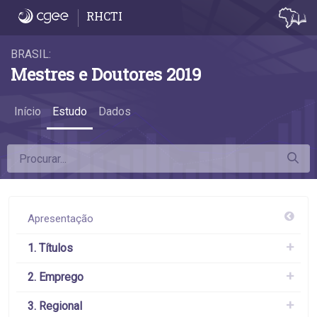
6.9 Remuneração de mestres acadêmicos e 
RHCTI
BRASIL:
Mestres e Doutores 2019
Início
Estudo
Dados
Apresentação
1. Títulos
2. Emprego
3. Regional