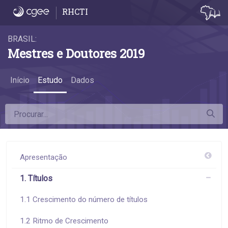
1.5 Idade na titulação - 1.5 Idade na titulaçã
RHCTI
BRASIL:
Mestres e Doutores 2019
Início
Estudo
Dados
Apresentação
1. Títulos
1.1 Crescimento do número de títulos
1.2 Ritmo de Crescimento