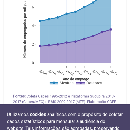
Número de empregados por mil pessoas 
6
4
2
0
2009
2010
2011
2012
2013
2014
2015
2016
2017
Ano de emprego
Mestres
Doutores
Fontes:
Coleta Capes 1996-2012 e Plataforma Sucupira 2013-
2017 (Capes/MEC) e RAIS 2009-2017 (MTE). Elaboração CGEE.
Tabelas
M.EMP.01
e
D.EMP.01
Utilizamos
cookies
analíticos com o propósito de coletar
dados estatísticos para mensurar a audiência do
website. Tais informações são agregadas, preservando