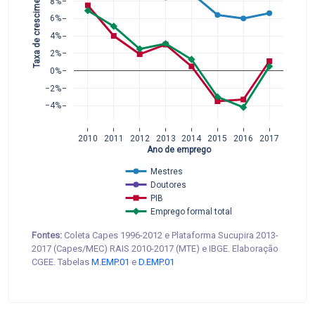
Taxa de crescimento
8%
6%
4%
2%
0%
−2%
−4%
2010
2011
2012
2013
2014
2015
2016
2017
Ano de emprego
Mestres
Doutores
PIB
Emprego formal total
Fontes:
Coleta Capes 1996-2012 e Plataforma Sucupira 2013-
2017 (Capes/MEC) RAIS 2010-2017 (MTE) e IBGE. Elaboração
CGEE. Tabelas
M.EMP.01
e
D.EMP.01