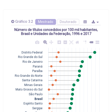
Gráfico 3.2
Mestrado
Doutorado
Número de títulos concedidos por 100 mil habitantes,
Brasil e Unidades da Federação, 1996 e 2017
Distrito Federal
Rio Grande do Sul
Rio de Janeiro
Paraná
Paraíba
Rio Grande do Norte
Santa Catarina
Minas Gerais
Mato Grosso do Sul
São Paulo
Brasil
Espírito Santo
Sergipe