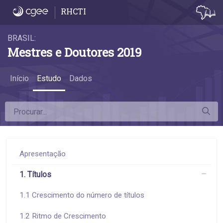
3.1 Desconcentração da pós-graduação - 3.
RHCTI
BRASIL:
Mestres e Doutores 2019
Início
Estudo
Dados
Apresentação
1. Títulos
1.1 Crescimento do número de títulos
1.2 Ritmo de Crescimento