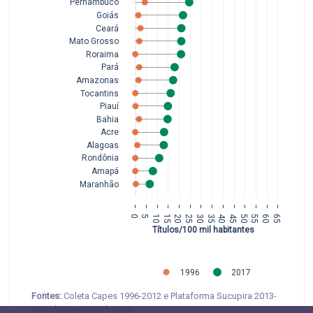
Pernambuco
Goiás
Ceará
Mato Grosso
Roraima
Pará
Amazonas
Tocantins
Piauí
Bahia
Acre
Alagoas
Rondônia
Amapá
Maranhão
0
5
10
15
20
25
30
35
40
45
50
55
60
65
Títulos/100 mil habitantes
1996
2017
Fontes:
Coleta Capes 1996-2012 e Plataforma Sucupira 2013-
2017 (Capes/ MEC); IBGE