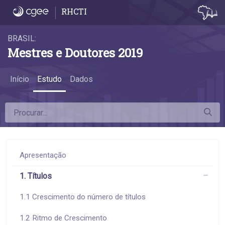
6.9 Remuneração de mestres acadêmicos e 
RHCTI
BRASIL:
Mestres e Doutores 2019
Início
Estudo
Dados
Apresentação
1. Títulos
1.1 Crescimento do número de títulos
1.2 Ritmo de Crescimento