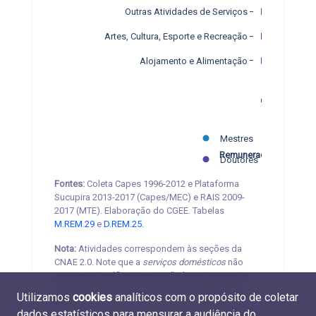
Outras Atividades de Serviços
Artes, Cultura, Esporte e Recreação
Alojamento e Alimentação
R$ 5.000
R$ 10.000
R$ 15.000
R$ 20.000
R$ 25.000
Mestres
Remuneração média
Doutores
Fontes:
Coleta Capes 1996-2012 e Plataforma
Sucupira 2013-2017 (Capes/MEC) e RAIS 2009-
2017 (MTE). Elaboração do CGEE. Tabelas
M.REM.29
e
D.REM.25
.
Nota:
Atividades correspondem às seções da
CNAE 2.0. Note que a
serviços domésticos
não
aparece no gráfico porque não havia mestres ou
doutores empregados nesta seção no ano de
Utilizamos
cookies
analíticos com o propósito de coletar
2017.
dados estatísticos para mensurar a audiência do