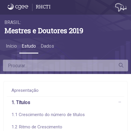
6.6 Remuneração por atividade econômica
RHCTI
BRASIL:
Mestres e Doutores 2019
Início
Estudo
Dados
Apresentação
1. Títulos
1.1 Crescimento do número de títulos
1.2 Ritmo de Crescimento