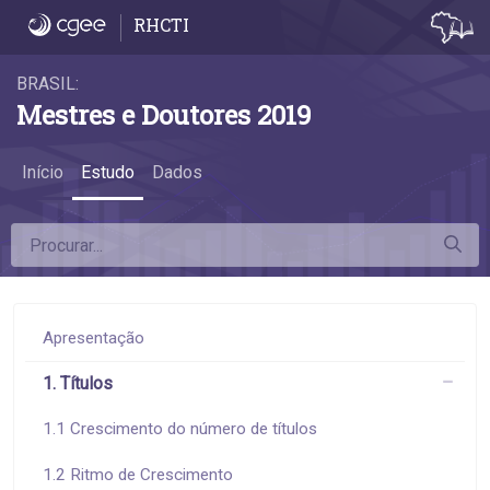
6.1 Remuneração média - 6.1 Remuneraçã
RHCTI
BRASIL:
Mestres e Doutores 2019
Início
Estudo
Dados
Apresentação
1. Títulos
1.1 Crescimento do número de títulos
1.2 Ritmo de Crescimento