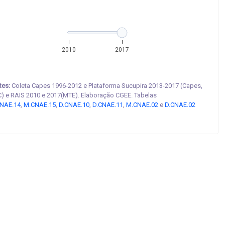
2010
2017
tes:
Coleta Capes 1996-2012 e Plataforma Sucupira 2013-2017 (Capes,
) e RAIS 2010 e 2017(MTE). Elaboração CGEE. Tabelas
NAE.14
,
M.CNAE.15
,
D.CNAE.10
,
D.CNAE.11
,
M.CNAE.02
e
D.CNAE.02