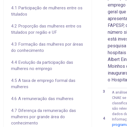
emprego 
4.1 Participação de mulheres entre os
geral qu
titulados
apresenta
FAPESP, q
4.2 Proporção das mulheres entre os
número si
titulados por região e UF
está inve
4.3 Formação das mulheres por áreas
pesquisa 
do conhecimento
hospitais
Albert Ei
4.4 Evolução da participação das
Moinhos d
mulheres no emprego
inaugurar
o Hospit
4.5 A taxa de emprego formal das
mulheres
3
A análi
CNAE se 
4.6 A remuneração das mulheres
classifi
são rele
4.7 Diferença da remuneração das
dados da
mulheres por grande área do
4
Informaç
conhecimento
programa