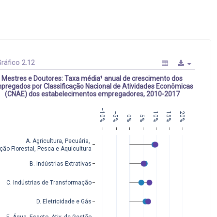
ráfico 2.12
Mestres e Doutores: Taxa média¹ anual de crescimento dos
pregados por Classificação Nacional de Atividades Econômicas
(CNAE) dos estabelecimentos empregadores, 2010-2017
−10%
−5%
10%
15%
20%
0%
5%
A. Agricultura, Pecuária, 
ção Florestal, Pesca e Aquicultura
B. Indústrias Extrativas
C. Indústrias de Transformação
D. Eletricidade e Gás
E. Água, Esgoto, Ativ. de Gestão