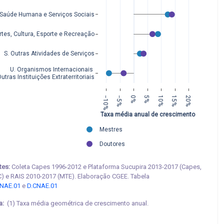
 Saúde Humana e Serviços Sociais
rtes, Cultura, Esporte e Recreação
S. Outras Atividades de Serviços
U. Organismos Internacionais 
utras Instituições Extraterritoriais
−10%
−5%
0%
5%
10%
15%
20%
Taxa média anual de crescimento
Mestres
Doutores
tes:
Coleta Capes 1996-2012 e Plataforma Sucupira 2013-2017 (Capes,
) e RAIS 2010-2017 (MTE). Elaboração CGEE. Tabela
NAE.01
e
D.CNAE.01
a:
(1) Taxa média geométrica de crescimento anual.