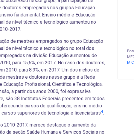
 do observado nesse grupo, a participação de
e doutores empregados nos grupos Educação
e ensino fundamental, Ensino médio e Educação
nal de nível técnico e tecnológico aumentou no
2010-2017.
ipação de mestres empregados no grupo Educação
nal de nível técnico e tecnológico no total dos
Fon
empregados na divisão Educação aumentou de
MEC
2010, para 15,6%, em 2017. No caso dos doutores,
M.C
em 2010, para 8,9%, em 2017. Um dos nichos de
de mestres e doutores nesse grupo é a Rede
e Educação Profissional, Científica e Tecnológica,
nsão, a partir dos anos 2000, foi expressiva.
e, são 38 Institutos Federais presentes em todos
oferecendo cursos de qualificação, ensino médio
4
, cursos superiores de tecnologia e licenciaturas
.
do 2010-2017, merece destaque o aumento da
ção da seção Saúde Humana e Serviços Sociais no