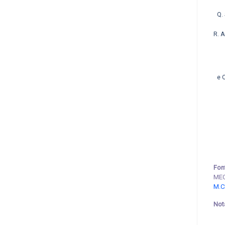
Q.
R. A
e O
Fon
MEC
M.C
Not