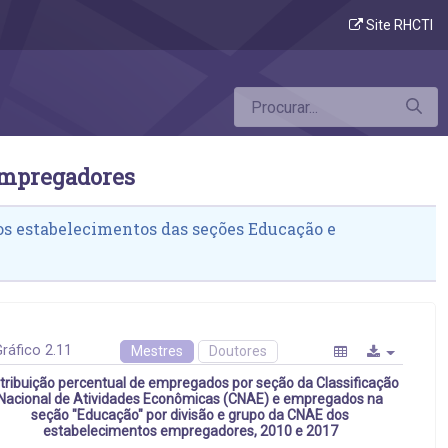
onômicas dos estabelecimentos empregador
Site RHCTI
empregadores
os estabelecimentos das seções Educação e
ráfico 2.11
Mestres
Doutores
stribuição percentual de empregados por seção da Classificação
Nacional de Atividades Econômicas (CNAE) e empregados na
seção "Educação" por divisão e grupo da CNAE dos
estabelecimentos empregadores, 2010 e 2017