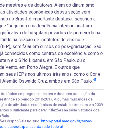
de mestres e de doutores. Além do dinamismo
e as atividades econômicas dessa seção vem
ndo no Brasil, é importante destacar, segundo a
ue “seguindo uma tendência internacional, um
gnificativo de hospitais privados de primeira linha
stindo na criação de institutos de ensino e
(IEP), sem falar em cursos de pós-graduação. São
 já conhecidos como centros de excelência, como o
nstein e o Sírio Libanês, em São Paulo, ou o
e Vento, em Porto Alegre. E outros que
am seus IEPs nos últimos três anos, como o Cor e
5
al Alemão Oswaldo Cruz, ambos em São Paulo.”
se do tópico emprego de mestres e doutores por seção da
restringe ao período 2010-2017. Algumas mudanças de
cação de atividades econômicas de estabelecimentos em 2009
vantes o suficiente para gerar inflexões na série histórica dos
 Rais.
ões disponíveis no sítio:
http://portal.mec.gov.br/setec-
s-e-acoes/expansao-da-rede-federal