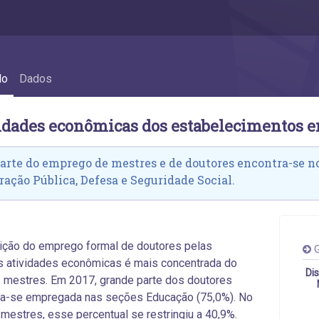
imentos empregadores - 2.7 Atividades ec
do
Dados
vidades econômicas dos estabelecimentos 
arte do emprego de mestres e de doutores encontra-se n
ação Pública, Defesa e Seguridade Social.
uição do emprego formal de doutores pelas
G
s atividades econômicas é mais concentrada do
Di
 mestres. Em 2017, grande parte dos doutores
va-se empregada nas seções Educação (75,0%). No
mestres, esse percentual se restringiu a 40,9%.