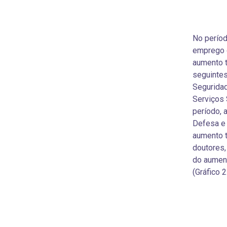
No perío
emprego d
aumento t
seguintes
Seguridad
Serviços 
período, 
Defesa e
aumento 
doutores,
do aument
(Gráfico 2