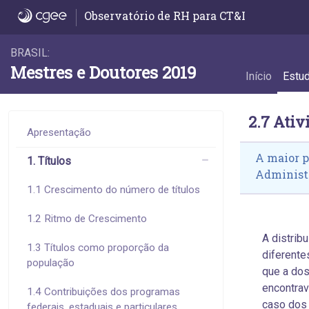
2.7 Atividades econômicas dos estabelec
Observatório de RH para CT&I
BRASIL:
Mestres e Doutores 2019
Início
Estu
2.7 Ati
Apresentação
A maior p
1. Títulos
Administr
1.1 Crescimento do número de títulos
1.2 Ritmo de Crescimento
A distrib
1.3 Títulos como proporção da
diferente
população
que a dos
encontra
1.4 Contribuições dos programas
caso dos 
federais, estaduais e particulares