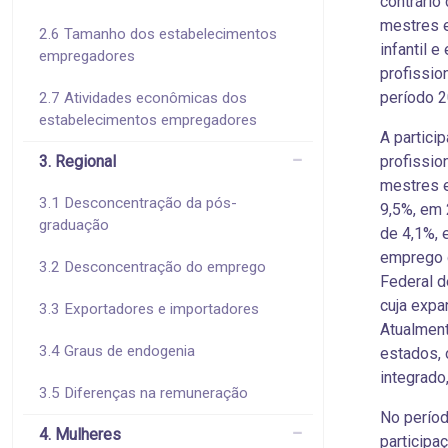
contrário
mestres 
2.6 Tamanho dos estabelecimentos
infantil 
empregadores
profissio
período 
2.7 Atividades econômicas dos
estabelecimentos empregadores
A partic
3. Regional
profissio
mestres 
3.1 Desconcentração da pós-
9,5%, em 
graduação
de 4,1%, 
emprego 
3.2 Desconcentração do emprego
Federal d
cuja expa
3.3 Exportadores e importadores
Atualment
3.4 Graus de endogenia
estados, 
integrado
3.5 Diferenças na remuneração
No perío
4. Mulheres
participa