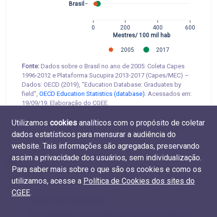
Brasil
0
200
400
600
Mestres/ 100 mil hab
2005
2017
Fonte:
Dados sobre o Brasil no ano de 2005: Coleta Capes
1996-2012 e Plataforma Sucupira 2013-2017 (Capes/MEC) –
Dados: OECD (2019), "Education Database: Graduates by
field",
OECD Education Statistics (database).
Acessados em:
19/09/19.
Elaboração do CGEE.
Utilizamos
cookies
analíticos com o propósito de coletar
dados estatísticos para mensurar a audiência do
website. Tais informações são agregadas, preservando
assim a privacidade dos usuários, sem individualização.
Para saber mais sobre o que são os cookies e como os
utilizamos, acesse a
Política de Cookies dos sites do
CGEE
.
1.2 Ritmo de Crescimento
1.4 Contribuições dos programas federais, estaduais e