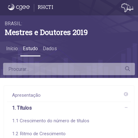
1.3 Títulos como proporção da população -
RHCTI
BRASIL:
Mestres e Doutores 2019
Início
Estudo
Dados
Apresentação
1. Títulos
1.1 Crescimento do número de títulos
1.2 Ritmo de Crescimento