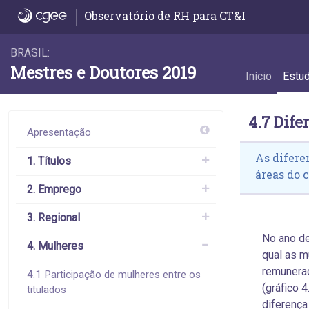
4.7 Diferença da remuneração das mulher
Observatório de RH para CT&I
BRASIL:
Mestres e Doutores 2019
Início
Estu
4.7 Dif
Apresentação
As difere
1. Títulos
áreas do 
2. Emprego
3. Regional
No ano de
4. Mulheres
qual as m
remuneraç
4.1 Participação de mulheres entre os
(gráfico 
titulados
diferenç