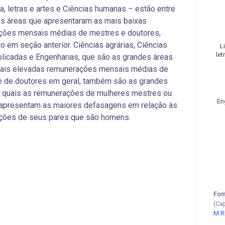
ca, letras e artes e Ciências humanas – estão entre
s áreas que apresentaram as mais baixas
ções mensais médias de mestres e doutores,
o em seção anterior. Ciências agrárias, Ciências
L
let
plicadas e Engenharias, que são as grandes áreas
ais elevadas remunerações mensais médias de
e de doutores em geral, também são as grandes
s quais as remunerações de mulheres mestres ou
En
 apresentam as maiores defasagens em relação às
ções de seus pares que são homens.
Fon
(Ca
M.R