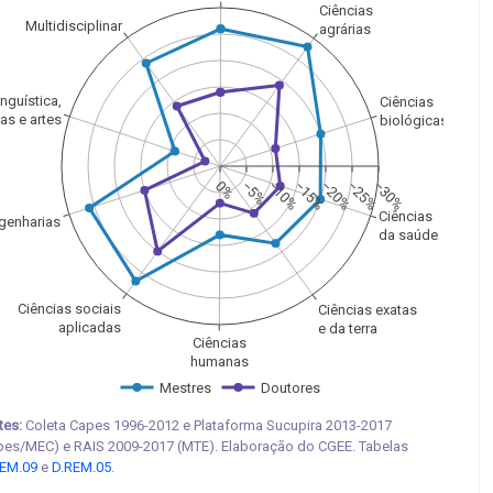
Ciências
Multidisciplinar
agrárias
inguística,
Ciências
ras e artes
biológicas
0%
−5%
−10%
−15%
−20%
−25%
−30%
Ciências
genharias
da saúde
Ciências sociais
Ciências exatas
aplicadas
e da terra
Ciências
humanas
Mestres
Doutores
tes:
Coleta Capes 1996-2012 e Plataforma Sucupira 2013-2017
pes/MEC) e RAIS 2009-2017 (MTE). Elaboração do CGEE. Tabelas
EM.09
e
D.REM.05
.