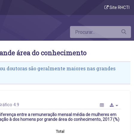
 Diferença da remuneração das mulheres p
Site RHCTI
rande área do conhecimento
ou doutoras são geralmente maiores nas grandes
ráfico 4.9
iferença entre a remuneração mensal média de mulheres em
lação à dos homens por grande área do conhecimento, 2017 (%)
Total