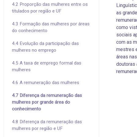
4.2 Proporção das mulheres entre os
Linguísti
titulados por região e UF
as grande
remunera
4.3 Formação das mulheres por áreas
como vist
do conhecimento
sociais a
com as m
4.4 Evolução da participação das
mestres 
mulheres no emprego
áreas na
4.5 A taxa de emprego formal das
doutoras
mulheres
remunera
4.6 A remuneração das mulheres
4.7 Diferença da remuneração das
mulheres por grande área do
conhecimento
4.8 Diferença da remuneração das
mulheres por região e UF