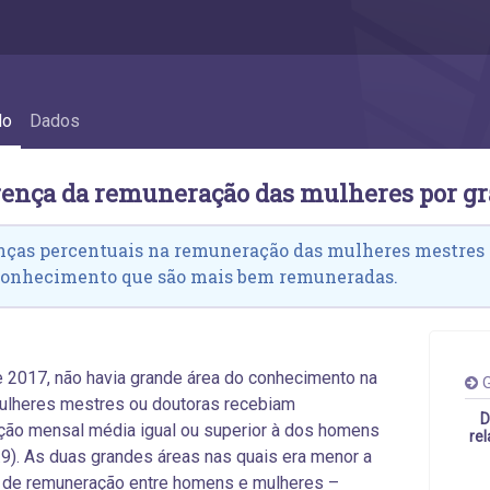
es por grande área do conhecimento - 4.7
do
Dados
erença da remuneração das mulheres por g
nças percentuais na remuneração das mulheres mestres 
conhecimento que são mais bem remuneradas.
 2017, não havia grande área do conhecimento na
G
ulheres mestres ou doutoras recebiam
D
ão mensal média igual ou superior à dos homens
re
4.9). As duas grandes áreas nas quais era menor a
a de remuneração entre homens e mulheres –