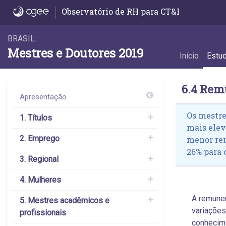
6.4 Remuneração por grande área do conh
Observatório de RH para CT&I
BRASIL:
Mestres e Doutores 2019
Início
Estu
6.4 Rem
Apresentação
Os mestre
1. Títulos
mais elev
2. Emprego
menor rem
26% para 
3. Regional
4. Mulheres
A remune
5. Mestres acadêmicos e
variações
profissionais
conhecime