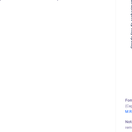
Grande área
Fon
(Ca
M.R
Not
rem