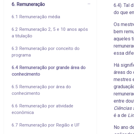
6. Remuneração
6.4). Tal
do que en
6.1 Remuneração média
Os mestre
6.2 Remuneração 2, 5 e 10 anos após
bem remu
a titulação
aqueles t
remunera
6.3 Remuneração por conceito do
essa dife
programa
Há signif
6.4 Remuneração por grande área do
áreas do
conhecimento
mestres e
graduação
6.5 Remuneração por área do
conhecimento
remuneraç
entre dou
6.6 Remuneração por atividade
Ciências 
econômica
é a de
Lin
6.7 Remuneração por Região e UF
No ano de