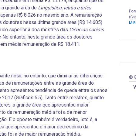
s
recebiam em média R$ 14.179, enquanto que os
 na grande área de
Linguística, letras e artes
Fon
 apenas R$ 8.026 no mesmo ano. A remuneração
(Ca
 doutores nessa última grande área (R$ 14.605)
M.R
ouco superior à dos mestres das
Ciências sociais
s
. No entanto, nesta grande área os doutores
 em média remuneração de R$ 18.411.
sante notar, no entanto, que diminui as diferenças
G
s de remunerações entre as grande área do
V
nto apresentou tendência de queda entre os anos
 2017 (Gráficos 6.5). Tanto entre mestres, quanto
tores, a grande área que apresentou maior
to da remuneração média foi a de menor
ão. E o oposto também é verdadeiro, isto é, a
ea que apresentou o maior decréscimo da
ão foi a de maior remuneração média.