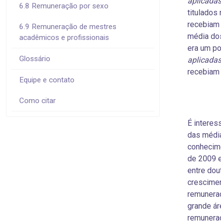
aplicada
6.8 Remuneração por sexo
titulados
recebiam
6.9 Remuneração de mestres
média dos
acadêmicos e profissionais
era um p
Glossário
aplicada
recebiam
Equipe e contato
Como citar
É interes
das média
conhecime
de 2009 e
entre dou
crescimen
remuneraç
grande ár
remuneraç