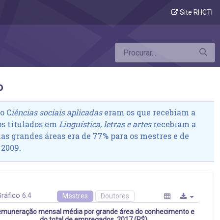
rea do conhecimento
Site RHCTI
o
to
C
iências sociais aplicadas
eram os que recebiam a
s titulados em
Linguística, letras e artes
recebiam a
s grandes áreas era de 77% para os mestres e de
 2009.
ráfico 6.4
Mestres
Doutores
muneração mensal média por grande área do conhecimento e
do total de empregados, 2017 (R$)