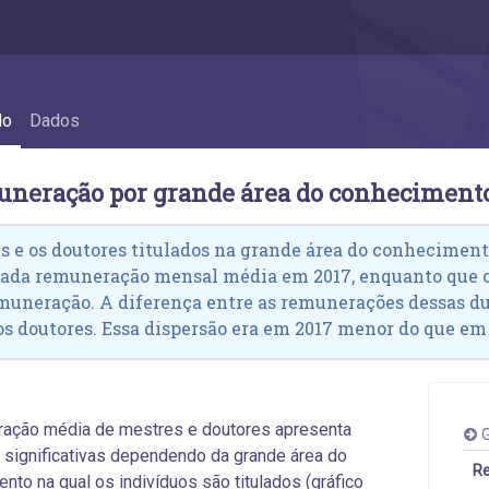
ecimento - 6.4 Remuneração por grande á
do
Dados
uneração por grande área do conheciment
s e os doutores titulados na grande área do conhecimen
ada remuneração mensal média em 2017, enquanto que o
uneração. A diferença entre as remunerações dessas dua
os doutores. Essa dispersão era em 2017 menor do que em
ração média de mestres e doutores apresenta
G
 significativas dependendo da grande área do
Re
nto na qual os indivíduos são titulados (gráfico