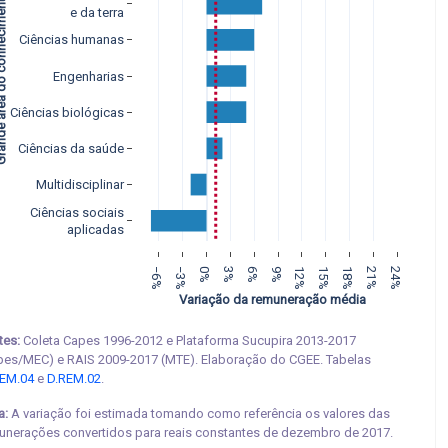
 do conhecimento
e da terra
Ciências humanas
Engenharias
Ciências biológicas
Ciências da saúde
Multidisciplinar
Ciências sociais
aplicadas
−6%
−3%
0%
3%
6%
9%
12%
15%
18%
21%
24%
 Variação da remuneração média
tes:
Coleta Capes 1996-2012 e Plataforma Sucupira 2013-2017
pes/MEC) e RAIS 2009-2017 (MTE). Elaboração do CGEE. Tabelas
EM.04
e
D.REM.02
.
a:
A variação foi estimada tomando como referência os valores das
unerações convertidos para reais constantes de dezembro de 2017.