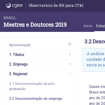
3.2 Desconcentração do emprego - 3.2 Des
Observatório de RH para CT&I
BRASIL:
Mestres e Doutores 2019
Início
Estu
3.2 Des
Apresentação
A análise
1. Títulos
unidade 
2. Emprego
entre os a
3. Regional
3.1 Desconcentração da pós-
Quase me
graduação
Brasil en
ano de 20
3.2 Desconcentração do emprego
ano de 20