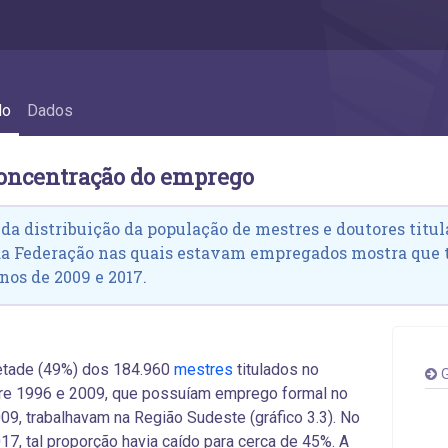
concentração do emprego
do
Dados
concentração do emprego
 da distribuição da população de mestres e doutores titula
da Federação nas quais estavam empregados mostra que
nos de 2009 e 2017.
tade (49%) dos 184.960
mestres
titulados no
G
tre 1996 e 2009, que possuíam emprego formal no
09, trabalhavam na Região Sudeste (gráfico 3.3). No
17, tal proporção havia caído para cerca de 45%. A