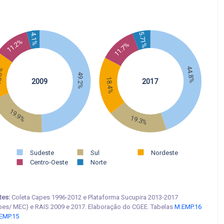
5.71%
4.1%
11.2%
11.7%
44.8%
.6%
49.2%
18.4%
2009
2017
19.9%
19.3%
Sudeste
Sul
Nordeste
Centro-Oeste
Norte
tes:
Coleta Capes 1996-2012 e Plataforma Sucupira 2013-2017
pes/ MEC) e RAIS 2009 e 2017. Elaboração do CGEE. Tabelas
M.EMP.16
EMP.15