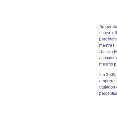
No períod
Janeiro, 
perderam 
mestres. 
Distrito 
ganharam 
mesmo per
Em 2009, 
emprego 
titulados
percentua