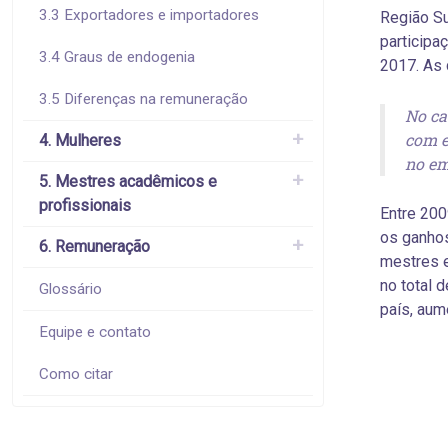
3.3 Exportadores e importadores
Região Su
participa
3.4 Graus de endogenia
2017. As 
3.5 Diferenças na remuneração
No ca
com e
4. Mulheres
no em
5. Mestres acadêmicos e
profissionais
Entre 200
os ganho
6. Remuneração
mestres e
no total 
Glossário
país, aum
Equipe e contato
Como citar