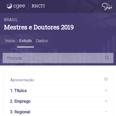
3.4 Graus de endogenia - 3.4 Graus de end
RHCTI
BRASIL:
Mestres e Doutores 2019
Início
Estudo
Dados
Apresentação
1. Títulos
2. Emprego
3. Regional