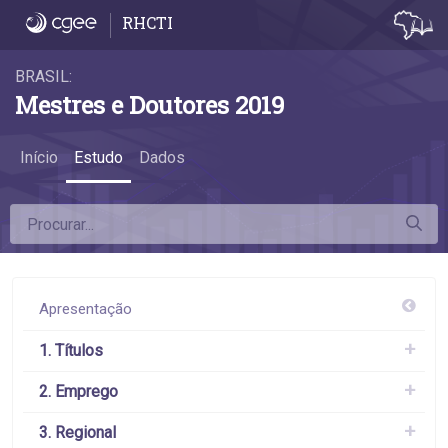
4.6 A remuneração das mulheres - 4.6 A 
RHCTI
BRASIL:
Mestres e Doutores 2019
Início
Estudo
Dados
Apresentação
1. Títulos
2. Emprego
3. Regional