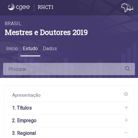
3.3 Exportadores e importadores - 3.3 Exp
RHCTI
BRASIL:
Mestres e Doutores 2019
Início
Estudo
Dados
Apresentação
1. Títulos
2. Emprego
3. Regional