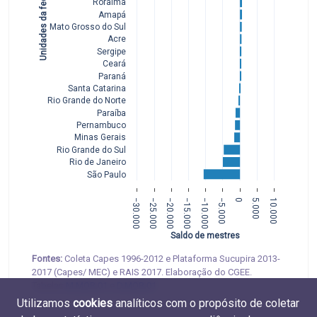
Unidades da federação
Roraima
Amapá
Mato Grosso do Sul
Acre
Sergipe
Ceará
Paraná
Santa Catarina
Rio Grande do Norte
Paraíba
Pernambuco
Minas Gerais
Rio Grande do Sul
Rio de Janeiro
São Paulo
−30.000
−25.000
−20.000
−15.000
−10.000
−5.000
0
5.000
10.000
Saldo de mestres
Fontes:
Coleta Capes 1996-2012 e Plataforma Sucupira 2013-
2017 (Capes/ MEC) e RAIS 2017. Elaboração do CGEE.
Tabelas
M.MOB.01
e
D.MOB.01
Utilizamos
cookies
analíticos com o propósito de coletar