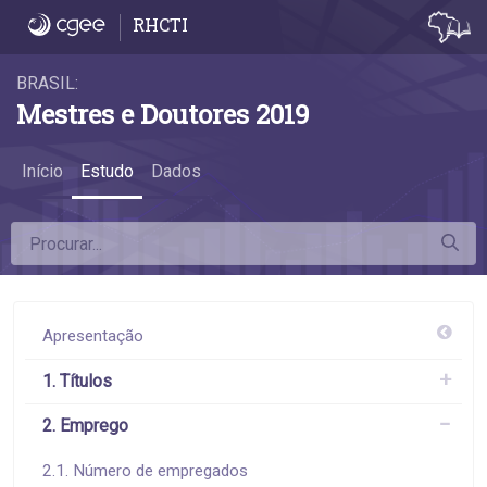
2.2 Taxas de emprego formal - 2.2 Taxas 
RHCTI
BRASIL:
Mestres e Doutores 2019
Início
Estudo
Dados
Apresentação
1. Títulos
2. Emprego
2.1. Número de empregados