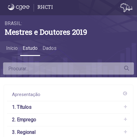
6.1 Remuneração média - 6.1 Remuneraçã
RHCTI
BRASIL:
Mestres e Doutores 2019
Início
Estudo
Dados
Apresentação
1. Títulos
2. Emprego
3. Regional