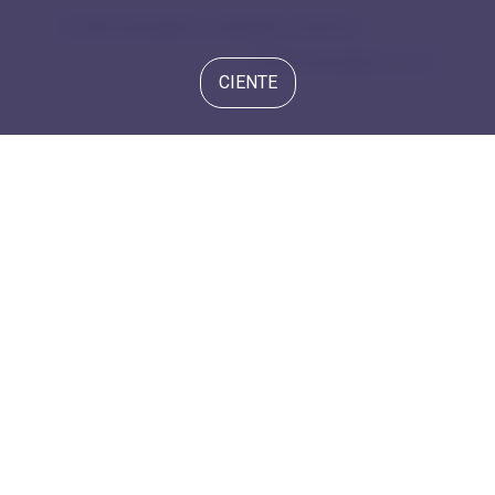
6.6 Remuneração por atividade econômica
6.8 Remuneração por sexo
CIENTE