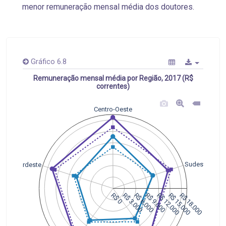
menor remuneração mensal média dos doutores.
Gráfico 6.8
Remuneração mensal média por Região, 2017 (R$
correntes)
Centro-Oeste
Sudeste
Nordeste
R$ 0
R$ 3.000
R$ 6.000
R$ 9.000
R$ 12.000
R$ 15.000
R$ 18.000