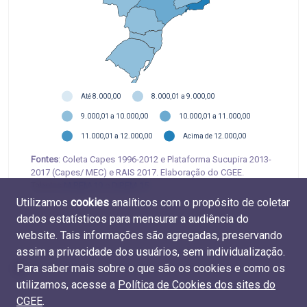
Até 8.000,00
8.000,01 a 9.000,00
9.000,01 a 10.000,00
10.000,01 a 11.000,00
11.000,01 a 12.000,00
Acima de 12.000,00
Fontes
: Coleta Capes 1996-2012 e Plataforma Sucupira 2013-
2017 (Capes/ MEC) e RAIS 2017. Elaboração do CGEE.
Tabelas
M.REM.19
e
D.REM.15
Utilizamos
cookies
analíticos com o propósito de coletar
dados estatísticos para mensurar a audiência do
website. Tais informações são agregadas, preservando
assim a privacidade dos usuários, sem individualização.
Para saber mais sobre o que são os cookies e como os
utilizamos, acesse a
Política de Cookies dos sites do
CGEE
.