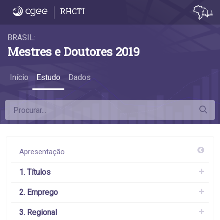
6.7 Remuneração por Região e UF - 6.7 Re
RHCTI
BRASIL:
Mestres e Doutores 2019
Início
Estudo
Dados
Apresentação
1. Títulos
2. Emprego
3. Regional