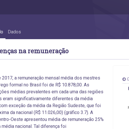
renças na remuneração
do
Dados
erenças na remuneração
e 2017, a remuneração mensal média dos mestres
G
go formal no Brasil foi de R$ 10.878,00. As
ções médias prevalentes em cada uma das regiões
as eram significativamente diferentes da média
 com exceção da média da Região Sudeste, que foi
xima da nacional (R$ 11.026,00) (gráfico 3.7). A
entro-Oeste apresentou média de remuneração 25%
 média nacional. Tal diferença foi