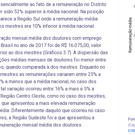
sencialmente ao fato de a remuneração no Distrito
er sido 52% superior à média nacional. Na posição
arece a Região Sul onde a remuneração média
Remuneração média
s mestres era 10% inferior à média nacional.
ração mensal média dos doutores com emprego
 Brasil no ano de 2017 foi de R$ 16.075,00, valor
ior ao dos mestres (Gráficos 3.7). A dispersão das
ções médias mensais de doutores foi menor entre
es, quando comparada à dos mestres. Enquanto no
 mestres as remunerações variaram entre 25% a
% a menos que a média nacional, no caso dos
 tal variação ocorreu entre 16% a mais e 5% a
 Região Centro-Oeste, como no caso dos mestres,
a que apresentou a mais elevada remuneração
dia. Diferentemente daquilo que ocorreu no caso
es, a Região Sudeste foi a que apresentou a
Fon
muneração mensal média dos doutores.
(Ca
D.R