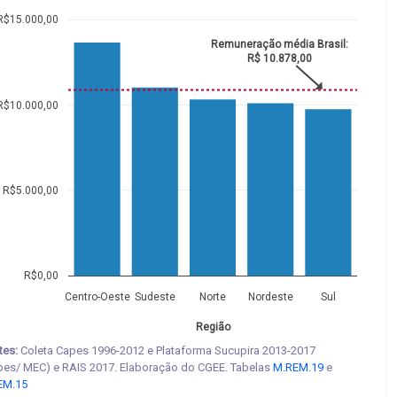
R$15.000,00
Remuneração média Brasil:
R$ 10.878,00
R$10.000,00
R$5.000,00
R$0,00
Centro-Oeste
Sudeste
Norte
Nordeste
Sul
Região
tes:
Coleta Capes 1996-2012 e Plataforma Sucupira 2013-2017
pes/ MEC) e RAIS 2017. Elaboração do CGEE. Tabelas
M.REM.19
e
EM.15