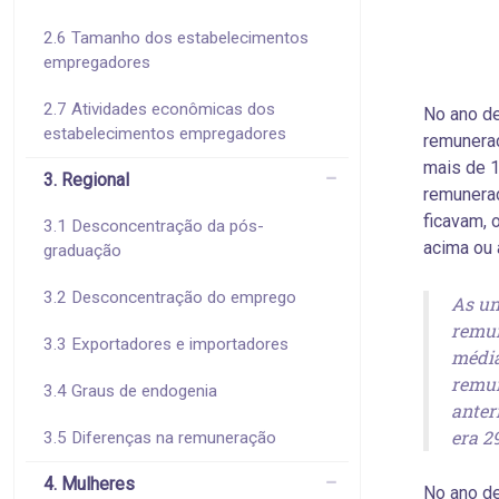
2.6 Tamanho dos estabelecimentos
empregadores
2.7 Atividades econômicas dos
No ano d
estabelecimentos empregadores
remunera
mais de 1
3. Regional
remunera
ficavam, 
3.1 Desconcentração da pós-
acima ou 
graduação
3.2 Desconcentração do emprego
As un
remun
3.3 Exportadores e importadores
média
remun
3.4 Graus de endogenia
anter
era 29
3.5 Diferenças na remuneração
4. Mulheres
No ano d