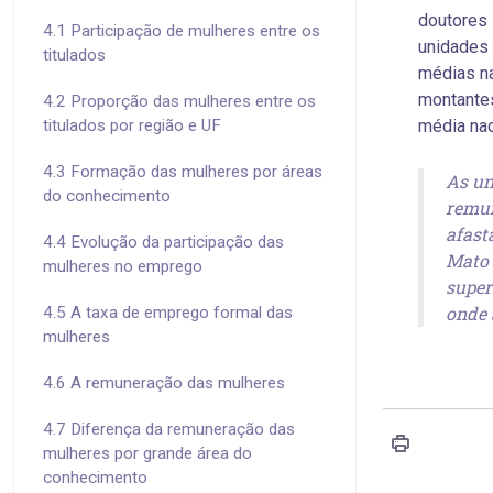
doutores
4.1 Participação de mulheres entre os
unidades 
titulados
médias na
montantes
4.2 Proporção das mulheres entre os
titulados por região e UF
média nac
4.3 Formação das mulheres por áreas
As un
do conhecimento
remun
afast
4.4 Evolução da participação das
Mato 
mulheres no emprego
super
onde 
4.5 A taxa de emprego formal das
mulheres
4.6 A remuneração das mulheres
4.7 Diferença da remuneração das
mulheres por grande área do
conhecimento