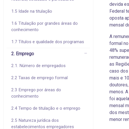
devida es
Federal t
1.5 Idade na titulação
oposta ap
1.6 Titulação por grandes áreas do
mensal do
conhecimento
A remune
1.7 Títulos e qualidade dos programas
formal no
48% super
2. Emprego
remunera
as Regiõ
2.1. Número de empregados
caso dos
2.2 Taxas de emprego formal
mais e 10
doutores,
2.3 Emprego por áreas do
menos. A
conhecimento
foi aquel
mensal mé
2.4 Tempo de titulação e o emprego
dos mestr
menor re
2.5 Natureza jurídica dos
estabelecimentos empregadores