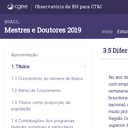
3.5 Diferenças na remuneração - 3.5 Dife
Observatório de RH para CT&I
BRASIL:
Mestres e Doutores 2019
Início
Estu
3.5 Dif
Apresentação
1. Títulos
No ano d
1.1 Crescimento do número de títulos
com empre
1.2 Ritmo de Crescimento
remunera
brasileir
1.3 Títulos como proporção da
nacional,
população
muito pró
Região C
1.4 Contribuições dos programas
superior à
federais, estaduais e particulares