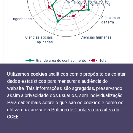
0%
5%
10%
15%
20%
25%
30%
35%
Ciências exatas e
Engenharias
da terra
Ciências sociais
Ciências humanas
aplicadas
Grande área do conhecimento
Total
Fonte
: Coleta Capes 1996-2012 e Plataforma Sucupira 2013-
Utilizamos
cookies
analíticos com o propósito de coletar
2017 (Capes, MEC). Elaboração do CGEE. Tabela
M.TIT.03
.
dados estatísticos para mensurar a audiência do
website. Tais informações são agregadas, preservando
assim a privacidade dos usuários, sem individualização.
Para saber mais sobre o que são os cookies e como os
utilizamos, acesse a
Política de Cookies dos sites do
CGEE
.