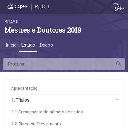
5.1 Mestres profissionais - 5.1 Mestres prof
RHCTI
BRASIL:
Mestres e Doutores 2019
Início
Estudo
Dados
Apresentação
1. Títulos
1.1 Crescimento do número de títulos
1.2 Ritmo de Crescimento