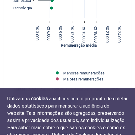
onomia doméstica 
Biotecnologia
R$ 3.000
R$ 6.000
R$ 9.000
R$ 12.000
R$ 15.000
R$ 18.000
R$ 21.000
R$ 24.000
Remuneração média
Menores remunerações
Maiores remunerações
Fontes:
Coleta Capes 1996-2012 e Plataforma Sucupira 2013-
2017 (Capes/MEC) e RAIS 2009-2017 (MTE). Elaboração do
Utilizamos
cookies
analíticos com o propósito de coletar
CGEE. Tabelas
M.REM.08
e
D.REM.04
.
dados estatísticos para mensurar a audiência do
website. Tais informações são agregadas, preservando
assim a privacidade dos usuários, sem individualização.
Para saber mais sobre o que são os cookies e como os
utilizamos, acesse a
Política de Cookies dos sites do