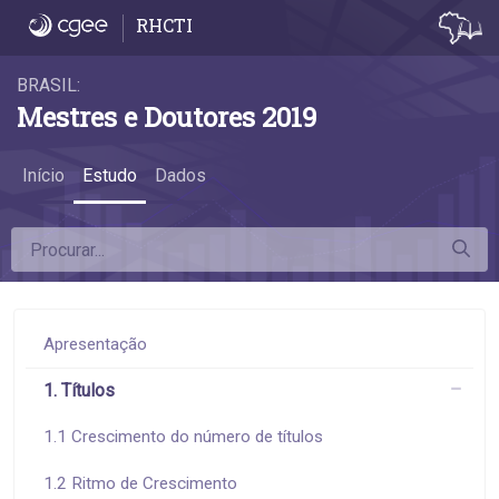
6.5 Remuneração por área do conheciment
RHCTI
BRASIL:
Mestres e Doutores 2019
Início
Estudo
Dados
Apresentação
1. Títulos
1.1 Crescimento do número de títulos
1.2 Ritmo de Crescimento