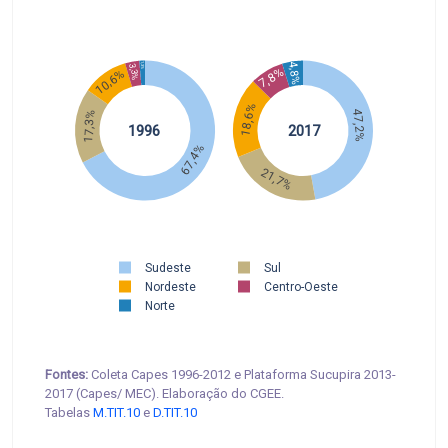
4,8%
1,3%
3,3%
7,8%
10,6%
18,6%
47,2%
17,3%
1996
2017
67,4%
21,7%
Sudeste
Sul
Nordeste
Centro-Oeste
Norte
Fontes:
Coleta Capes 1996-2012 e Plataforma Sucupira 2013-
2017 (Capes/ MEC). Elaboração do CGEE.
Tabelas
M.TIT.10
e
D.TIT.10