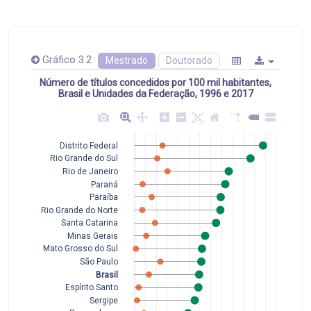
Gráfico 3.2
Mestrado
Doutorado
Número de títulos concedidos por 100 mil habitantes,
Brasil e Unidades da Federação, 1996 e 2017
Distrito Federal
Rio Grande do Sul
Rio de Janeiro
Paraná
Paraíba
Rio Grande do Norte
Santa Catarina
Minas Gerais
Mato Grosso do Sul
São Paulo
Brasil
Espírito Santo
Sergipe