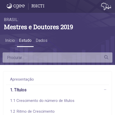
3.1 Desconcentração da pós-graduação - 3.
RHCTI
BRASIL:
Mestres e Doutores 2019
Início
Estudo
Dados
Apresentação
1. Títulos
1.1 Crescimento do número de títulos
1.2 Ritmo de Crescimento