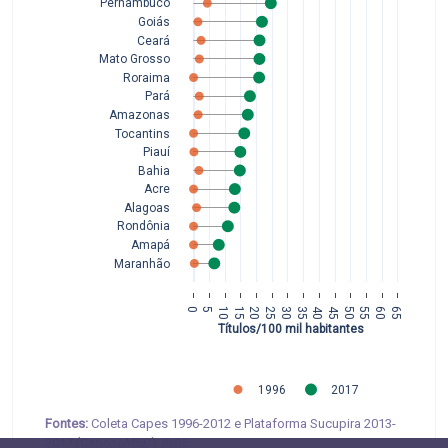
Pernambuco
Goiás
Ceará
Mato Grosso
Roraima
Pará
Amazonas
Tocantins
Piauí
Bahia
Acre
Alagoas
Rondônia
Amapá
Maranhão
0
5
10
15
20
25
30
35
40
45
50
55
60
65
Títulos/100 mil habitantes
1996
2017
Fontes:
Coleta Capes 1996-2012 e Plataforma Sucupira 2013-
2017 (Capes/ MEC); IBGE