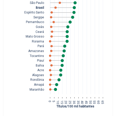
São Paulo
Brasil
Espírito Santo
Sergipe
Pernambuco
Goiás
Ceará
Mato Grosso
Roraima
Pará
Amazonas
Tocantins
Piauí
Bahia
Acre
Alagoas
Rondônia
Amapá
Maranhão
0
5
10
15
20
25
30
35
40
45
50
55
60
65
Títulos/100 mil habitantes