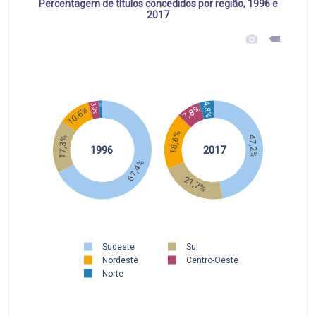
Percentagem de títulos concedidos por região, 1996 e
2017
4,8%
1,3%
3,3%
7,8%
10,6%
18,6%
47,2%
17,3%
1996
2017
67,4%
21,7%
Sudeste
Sul
Nordeste
Centro-Oeste
Norte