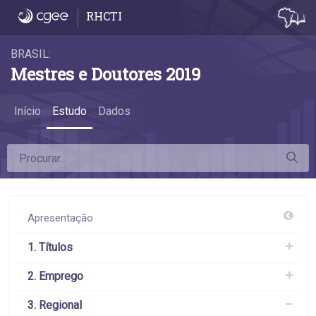
3.1 Desconcentração da pós-graduação - 3.
RHCTI
BRASIL:
Mestres e Doutores 2019
Início
Estudo
Dados
Apresentação
1. Títulos
2. Emprego
3. Regional