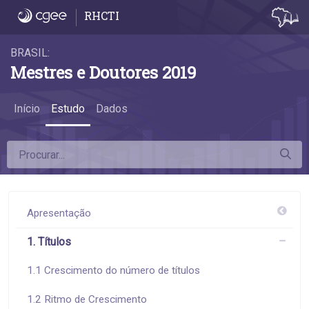
1.5 Idade na titulação - 1.5 Idade na titulaçã
RHCTI
BRASIL:
Mestres e Doutores 2019
Início
Estudo
Dados
Apresentação
1. Títulos
1.1 Crescimento do número de títulos
1.2 Ritmo de Crescimento