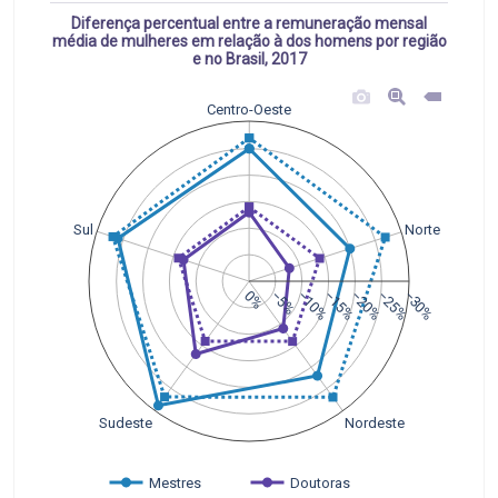
Diferença percentual entre a remuneração mensal
média de mulheres em relação à dos homens por região
e no Brasil, 2017
Centro-Oeste
Sul
Norte
0%
−5%
−10%
−15%
−20%
−25%
−30%
Sudeste
Nordeste
Mestres
Doutoras