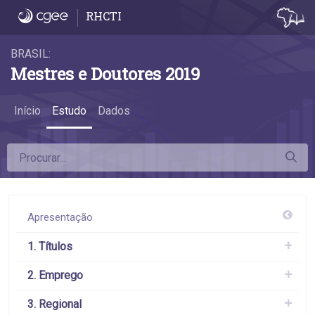
4.8 Diferença da remuneração das mulhere
RHCTI
BRASIL:
Mestres e Doutores 2019
Início
Estudo
Dados
Apresentação
1. Títulos
2. Emprego
3. Regional