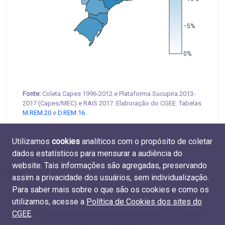
−5%
0%
Fonte:
Coleta Capes 1996-2012 e Plataforma Sucupira 2013-
2017 (Capes/MEC) e RAIS 2017. Elaboração do CGEE. Tabelas
M.REM.20
e
D.REM.16
.
Utilizamos
cookies
analíticos com o propósito de coletar
dados estatísticos para mensurar a audiência do
website. Tais informações são agregadas, preservando
assim a privacidade dos usuários, sem individualização.
Para saber mais sobre o que são os cookies e como os
utilizamos, acesse a
Política de Cookies dos sites do
CGEE
.
4.7 Diferença da remuneração das mulheres por grande
área do conhecimento