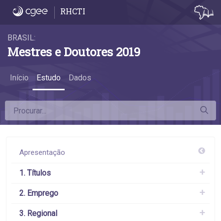
4.4 Evolução da participação das mulhere
RHCTI
BRASIL:
Mestres e Doutores 2019
Início
Estudo
Dados
Apresentação
1. Títulos
2. Emprego
3. Regional